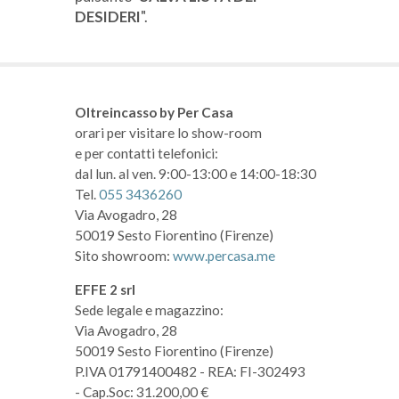
DESIDERI
".
Oltreincasso by Per Casa
orari per visitare lo show-room
e per contatti telefonici:
dal lun. al ven. 9:00-13:00 e 14:00-18:30
Tel.
055 3436260
Via Avogadro, 28
50019 Sesto Fiorentino (Firenze)
Sito showroom:
www.percasa.me
EFFE 2 srl
Sede legale e magazzino:
Via Avogadro, 28
50019 Sesto Fiorentino (Firenze)
P.IVA 01791400482
- REA: FI-302493
- Cap.Soc: 31.200,00 €