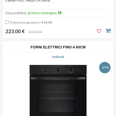
Candy FIDC X602/CA forno
Disponibilità:
pronta consegna
Estensione garanzia
+ € 45,90
223,00 €
550,00 €
FORNI ELETTRICI FINO A 60CM
indesit
-39%