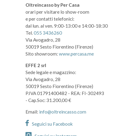
Oltreincasso by Per Casa
orari per visitare lo show-room
e per contatti telefonici:
dal lun. al ven. 9:00-13:00 e 14:00-18:30
Tel.
055 3436260
Via Avogadro, 28
50019 Sesto Fiorentino (Firenze)
Sito showroom:
www.percasa.me
EFFE 2 srl
Sede legale e magazzino:
Via Avogadro, 28
50019 Sesto Fiorentino (Firenze)
P.IVA 01791400482
- REA: FI-302493
- Cap.Soc: 31.200,00 €
Email:
info@oltreincasso.com
Seguici su Facebook