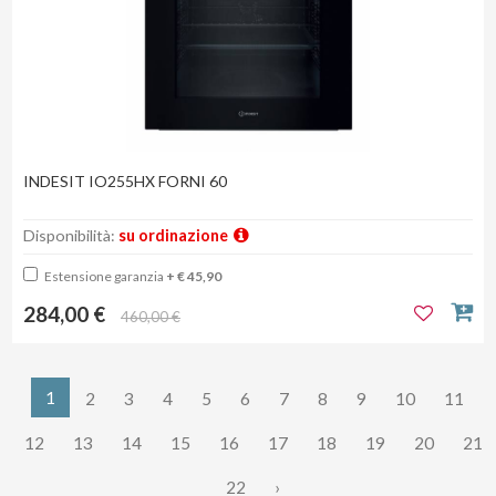
INDESIT IO255HX FORNI 60
Disponibilità:
su ordinazione
Estensione garanzia
+ € 45,90
284,00 €
460,00 €
1
2
3
4
5
6
7
8
9
10
11
12
13
14
15
16
17
18
19
20
21
22
›