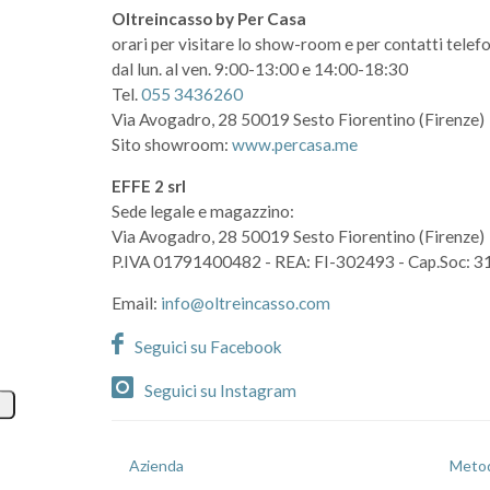
Oltreincasso by Per Casa
orari per visitare lo show-room
e per contatti telefo
dal lun. al ven. 9:00-13:00 e 14:00-18:30
Tel.
055 3436260
Via Avogadro, 28
50019 Sesto Fiorentino (Firenze)
Sito showroom:
www.percasa.me
EFFE 2 srl
Sede legale e magazzino:
Via Avogadro, 28
50019 Sesto Fiorentino (Firenze)
P.IVA 01791400482
- REA: FI-302493
- Cap.Soc: 3
Email:
info@oltreincasso.com
Seguici su Facebook
Seguici su Instagram
Azienda
Metod