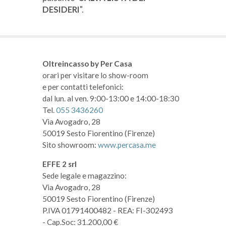
DESIDERI
".
Oltreincasso by Per Casa
orari per visitare lo show-room
e per contatti telefonici:
dal lun. al ven. 9:00-13:00 e 14:00-18:30
Tel.
055 3436260
Via Avogadro, 28
50019 Sesto Fiorentino (Firenze)
Sito showroom:
www.percasa.me
EFFE 2 srl
Sede legale e magazzino:
Via Avogadro, 28
50019 Sesto Fiorentino (Firenze)
P.IVA 01791400482
- REA: FI-302493
- Cap.Soc: 31.200,00 €