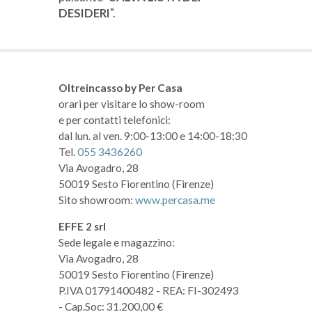
DESIDERI
".
Oltreincasso by Per Casa
orari per visitare lo show-room
e per contatti telefonici:
dal lun. al ven. 9:00-13:00 e 14:00-18:30
Tel.
055 3436260
Via Avogadro, 28
50019 Sesto Fiorentino (Firenze)
Sito showroom:
www.percasa.me
EFFE 2 srl
Sede legale e magazzino:
Via Avogadro, 28
50019 Sesto Fiorentino (Firenze)
P.IVA 01791400482
- REA: FI-302493
- Cap.Soc: 31.200,00 €