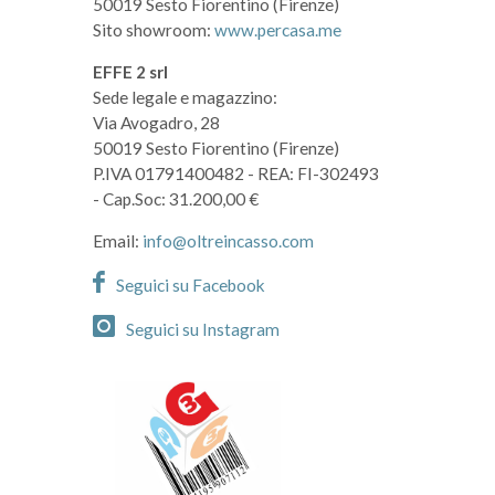
50019 Sesto Fiorentino (Firenze)
Sito showroom:
www.percasa.me
EFFE 2 srl
Sede legale e magazzino:
Via Avogadro, 28
50019 Sesto Fiorentino (Firenze)
P.IVA 01791400482
- REA: FI-302493
- Cap.Soc: 31.200,00 €
Email:
info@oltreincasso.com
Seguici su Facebook
Seguici su Instagram