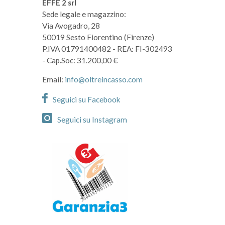
EFFE 2 srl
Sede legale e magazzino:
Via Avogadro, 28
50019 Sesto Fiorentino (Firenze)
P.IVA 01791400482
- REA: FI-302493
- Cap.Soc: 31.200,00 €
Email:
info@oltreincasso.com
Seguici su Facebook
Seguici su Instagram