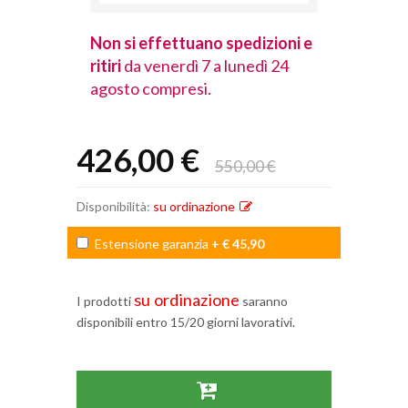
spedizioni e
Non si effettuano spedizioni e
Non si effet
lunedì 24
ritiri
da venerdì 7 a lunedì 24
ritiri
da vener
agosto compresi.
agosto comp
426,00 €
550,00 €
Disponibilità:
su ordinazione
Estensione garanzia
+ € 45,90
su ordinazione
I prodotti
saranno
disponibili entro 15/20 giorni lavorativi.