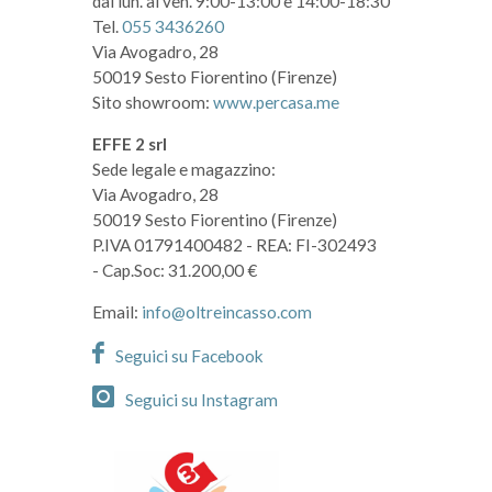
dal lun. al ven. 9:00-13:00 e 14:00-18:30
Tel.
055 3436260
Via Avogadro, 28
50019 Sesto Fiorentino (Firenze)
Sito showroom:
www.percasa.me
EFFE 2 srl
Sede legale e magazzino:
Via Avogadro, 28
50019 Sesto Fiorentino (Firenze)
P.IVA 01791400482
- REA: FI-302493
- Cap.Soc: 31.200,00 €
Email:
info@oltreincasso.com
Seguici su Facebook
Seguici su Instagram