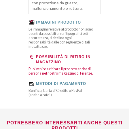
con protezione da guasto,
malfunzionamento o rottura.
IMMAGINI PRODOTTO
Le immagini relative al prodotto non sono
esenti da possibili errori tipografici o di
accuratezza, si declina ogni
responsabilità dalle conseguenze di tali
inesattezze.
POSSIBILITÀ DI RITIRO IN
MAGAZZINO
Puoi venire a ritirare il prodotto anche di
persona nel nostro magazzino di Firenze.
METODI DI PAGAMENTO
Bonifico, Carta di Credito o PayPal
(anche a rate!)
POTREBBERO INTERESSARTI ANCHE QUESTI
PRODOTTI