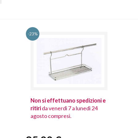
-23%
spedizioni e
Non si effettuano spedizioni e
Non si effet
lunedì 24
ritiri
da venerdì 7 a lunedì 24
ritiri
da vener
agosto compresi.
agosto comp