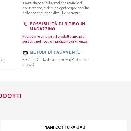
esenti da possibili errori tipografici o di
accuratezza, si declina ogni responsabilità
dalle conseguenze di tali inesattezze.
POSSIBILITÀ DI RITIRO IN
MAGAZZINO
Puoi venire a ritirare il prodotto anche di
persona nel nostro magazzino di Firenze.
METODI DI PAGAMENTO
ok.
Bonifico, Carta di Credito o PayPal (anche
a rate!)
ODOTTI
PIANI COTTURA GAS