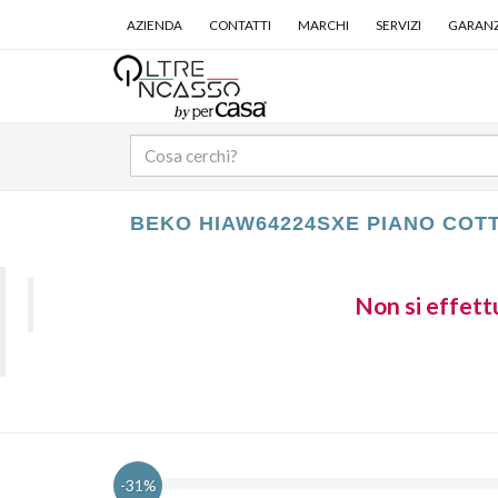
AZIENDA
CONTATTI
MARCHI
SERVIZI
GARANZ
BEKO HIAW64224SXE PIANO COT
Non si effettu
-31%