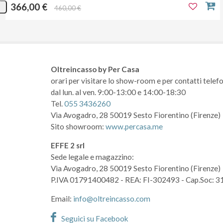
366,00 €
460,00 €
Oltreincasso by Per Casa
orari per visitare lo show-room
e per contatti telefo
dal lun. al ven. 9:00-13:00 e 14:00-18:30
Tel.
055 3436260
Via Avogadro, 28
50019 Sesto Fiorentino (Firenze)
Sito showroom:
www.percasa.me
EFFE 2 srl
Sede legale e magazzino:
Via Avogadro, 28
50019 Sesto Fiorentino (Firenze)
P.IVA 01791400482
- REA: FI-302493
- Cap.Soc: 3
Email:
info@oltreincasso.com
Seguici su Facebook