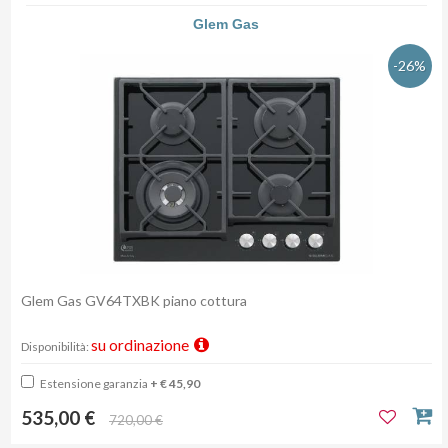
Glem Gas
-26%
Glem Gas GV64TXBK piano cottura
su ordinazione
Disponibilità:
Estensione garanzia
+ € 45,90
535,00 €
720,00 €