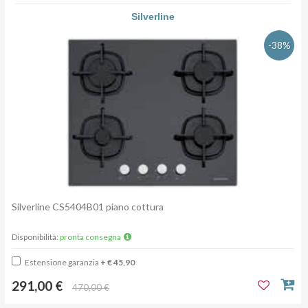
Silverline
-38%
Silverline CS5404B01 piano cottura
Disponibilità:
pronta consegna
Estensione garanzia
+ € 45,90
291,00 €
470,00 €