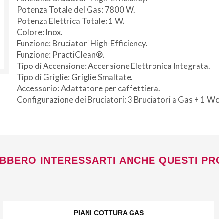
Potenza Totale del Gas: 7800 W.
Potenza Elettrica Totale: 1 W.
Colore: Inox.
Funzione: Bruciatori High-Efficiency.
Funzione: PractiClean®.
Tipo di Accensione: Accensione Elettronica Integrata.
Tipo di Griglie: Griglie Smaltate.
Accessorio: Adattatore per caffettiera.
Non si effettuano spedizioni e ritiri
da
Configurazione dei Bruciatori: 3 Bruciatori a Gas + 1 W
venerdì 7 a lunedì 24 agosto compresi.
BBERO INTERESSARTI ANCHE QUESTI PR
PIANI COTTURA GAS