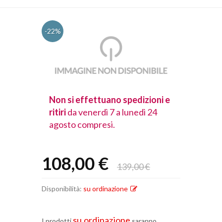
-22%
spedizioni e
Non si effettuano spedizioni e
Non si effet
lunedì 24
ritiri
da venerdì 7 a lunedì 24
ritiri
da vener
agosto compresi.
agosto comp
108,00 €
139,00 €
Disponibilità:
su ordinazione
su ordinazione
I prodotti
saranno