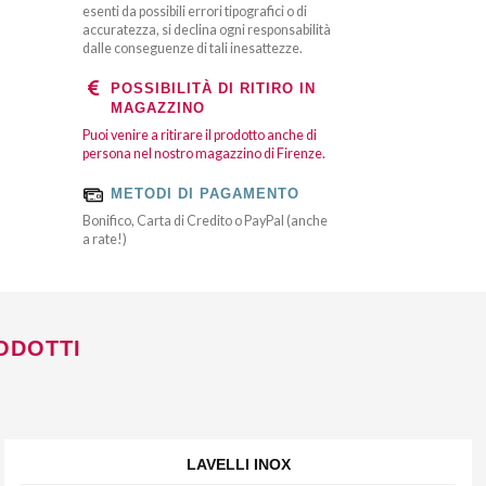
esenti da possibili errori tipografici o di
accuratezza, si declina ogni responsabilità
dalle conseguenze di tali inesattezze.
POSSIBILITÀ DI RITIRO IN
MAGAZZINO
Puoi venire a ritirare il prodotto anche di
persona nel nostro magazzino di Firenze.
METODI DI PAGAMENTO
Bonifico, Carta di Credito o PayPal (anche
a rate!)
ODOTTI
LAVELLI INOX