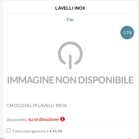
LAVELLI INOX
Cm
-23%
CM 012258.L79 LAVELLI INOX
su ordinazione
Disponibilità:
Estensione garanzia
+ € 45,90