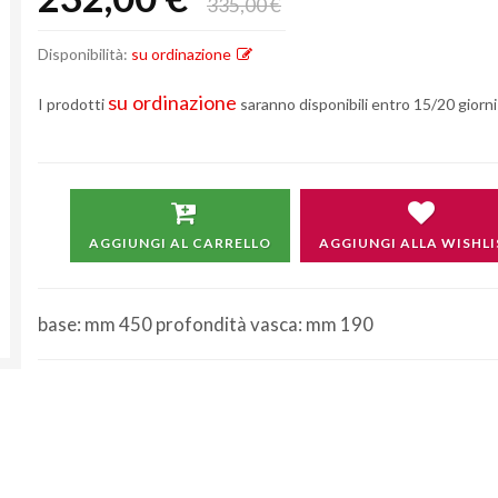
335,00 €
Disponibilità:
su ordinazione
su ordinazione
I prodotti
saranno disponibili entro 15/20 giorni 
AGGIUNGI AL CARRELLO
AGGIUNGI ALLA WISHLI
base: mm 450 profondità vasca: mm 190
Non si effettuano spedizioni e ritiri
da
venerdì 7 a lunedì 24 agosto compresi.