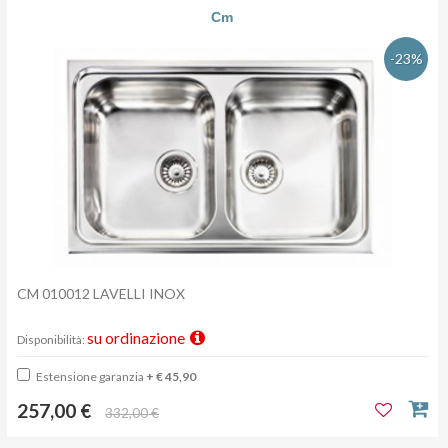
Cm
-23%
CM 010012 LAVELLI INOX
su ordinazione
Disponibilità:
Estensione garanzia
+ € 45,90
257,00 €
332,00 €