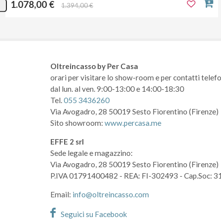
1.078,00 €
1.394,00 €
Oltreincasso by Per Casa
orari per visitare lo show-room
e per contatti telefo
dal lun. al ven. 9:00-13:00 e 14:00-18:30
Tel.
055 3436260
Via Avogadro, 28
50019 Sesto Fiorentino (Firenze)
Sito showroom:
www.percasa.me
EFFE 2 srl
Sede legale e magazzino:
Via Avogadro, 28
50019 Sesto Fiorentino (Firenze)
P.IVA 01791400482
- REA: FI-302493
- Cap.Soc: 3
Email:
info@oltreincasso.com
Seguici su Facebook