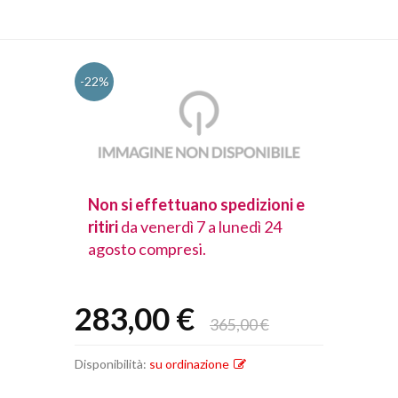
-22%
spedizioni e
Non si effettuano spedizioni e
Non si effet
lunedì 24
ritiri
da venerdì 7 a lunedì 24
ritiri
da vener
agosto compresi.
agosto comp
283,00 €
365,00 €
Disponibilità:
su ordinazione