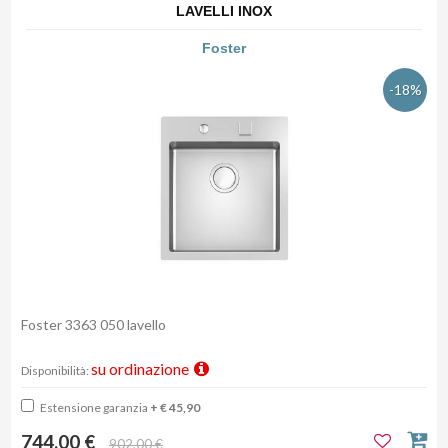
LAVELLI INOX
Foster
-18%
Foster 3363 050 lavello
su ordinazione
Disponibilità:
Estensione garanzia
+ € 45,90
744,00 €
902,00 €