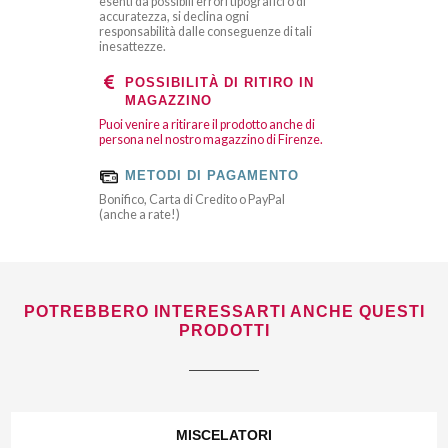
esenti da possibili errori tipografici o di
accuratezza, si declina ogni
responsabilità dalle conseguenze di tali
inesattezze.
POSSIBILITÀ DI RITIRO IN
MAGAZZINO
Puoi venire a ritirare il prodotto anche di
persona nel nostro magazzino di Firenze.
METODI DI PAGAMENTO
Bonifico, Carta di Credito o PayPal
(anche a rate!)
POTREBBERO INTERESSARTI ANCHE QUESTI
PRODOTTI
MISCELATORI