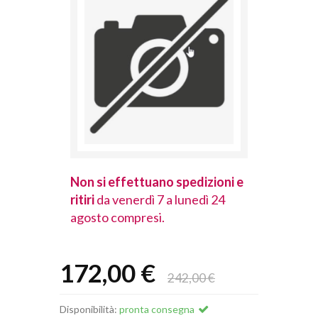
spedizioni e
Non si effettuano spedizioni e
Non si effet
lunedì 24
ritiri
da venerdì 7 a lunedì 24
ritiri
da vener
agosto compresi.
agosto comp
172,00 €
242,00 €
Disponibilità:
pronta consegna