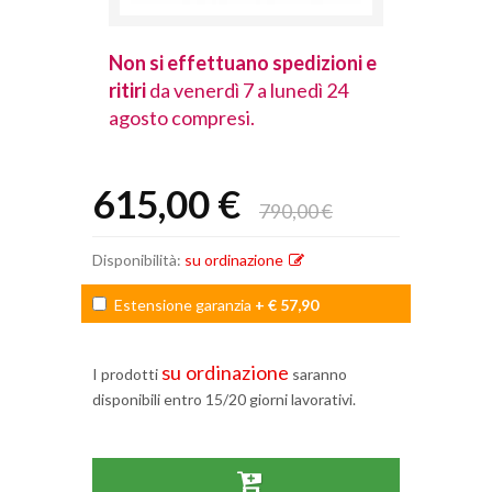
spedizioni e
Non si effettuano spedizioni e
Non si effet
lunedì 24
ritiri
da venerdì 7 a lunedì 24
ritiri
da vener
agosto compresi.
agosto comp
615,00 €
790,00 €
Disponibilità:
su ordinazione
Estensione garanzia
+ € 57,90
su ordinazione
I prodotti
saranno
disponibili entro 15/20 giorni lavorativi.