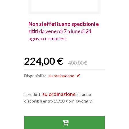
spedizioni e
Non si effettuano spedizioni e
Non si effet
lunedì 24
ritiri
da venerdì 7 a lunedì 24
ritiri
da vener
agosto compresi.
agosto comp
224,00 €
400,00 €
Disponibilità:
su ordinazione
su ordinazione
I prodotti
saranno
disponibili entro 15/20 giorni lavorativi.