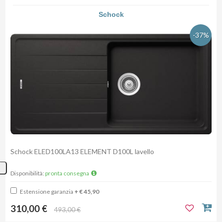
Schock
-37%
Schock ELED100LA13 ELEMENT D100L lavello
Disponibilità:
pronta consegna
Estensione garanzia
+ € 45,90
310,00 €
493,00 €