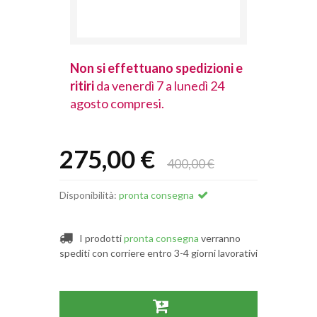
spedizioni e
Non si effettuano spedizioni e
Non si effet
lunedì 24
ritiri
da venerdì 7 a lunedì 24
ritiri
da vener
agosto compresi.
agosto comp
275,00 €
400,00 €
Disponibilità:
pronta consegna
I prodotti
pronta consegna
verranno
spediti con corriere entro 3-4 giorni lavorativi