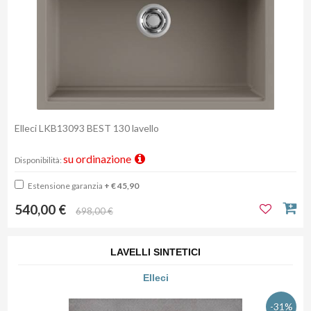
Elleci LKB13093 BEST 130 lavello
su ordinazione
Disponibilità:
Estensione garanzia
+ € 45,90
540,00 €
698,00 €
LAVELLI SINTETICI
Elleci
-31%