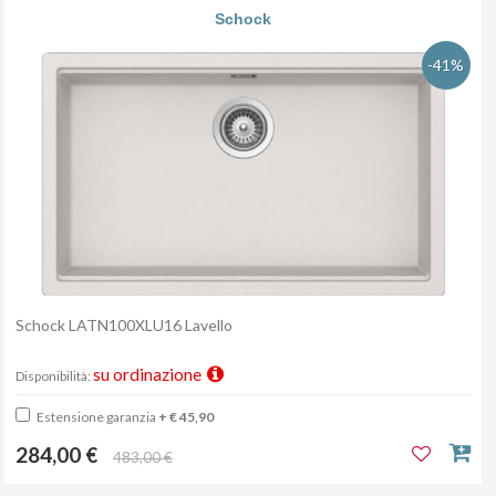
Schock
-41%
Schock LATN100XLU16 Lavello
su ordinazione
Disponibilità:
Estensione garanzia
+ € 45,90
284,00 €
483,00 €