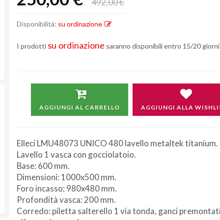
492,00 €
Disponibilità:
su ordinazione
su ordinazione
I prodotti
saranno disponibili entro 15/20 giorni 
AGGIUNGI AL CARRELLO
AGGIUNGI ALLA WISHLI
Elleci LMU48073 UNICO 480 lavello metaltek titanium.
Lavello 1 vasca con gocciolatoio.
Base: 600 mm.
Dimensioni: 1000x500 mm.
Foro incasso: 980x480 mm.
Profondità vasca: 200 mm.
Corredo: piletta salterello 1 via tonda, ganci premontati