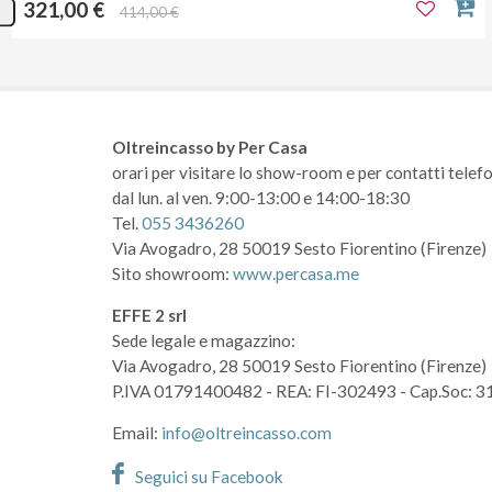
321,00 €
414,00 €
Oltreincasso by Per Casa
orari per visitare lo show-room
e per contatti telefo
dal lun. al ven. 9:00-13:00 e 14:00-18:30
Tel.
055 3436260
Via Avogadro, 28
50019 Sesto Fiorentino (Firenze)
Sito showroom:
www.percasa.me
EFFE 2 srl
Sede legale e magazzino:
Via Avogadro, 28
50019 Sesto Fiorentino (Firenze)
P.IVA 01791400482
- REA: FI-302493
- Cap.Soc: 3
Email:
info@oltreincasso.com
Seguici su Facebook