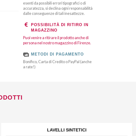
esenti da possibili errori tipografici o di
accuratezza, si declina ogni responsabilità
dalle conseguenze di tali inesattezze.
POSSIBILITÀ DI RITIRO IN
MAGAZZINO
Puoi venire a ritirare il prodotto anche di
persona nel nostro magazzino di Firenze.
METODI DI PAGAMENTO
Bonifico, Carta di Credito o PayPal (anche
a rate!)
ODOTTI
LAVELLI SINTETICI