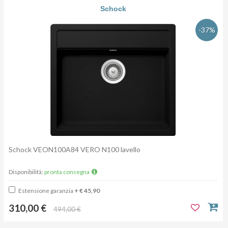
Schock
-37%
Schock VEON100A84 VERO N100 lavello
Disponibilità:
pronta consegna
Estensione garanzia
+ € 45,90
310,00 €
494,00 €