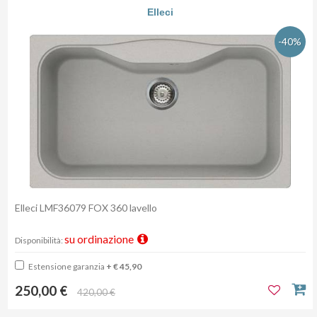
Elleci
-40%
Elleci LMF36079 FOX 360 lavello
su ordinazione
Disponibilità:
Estensione garanzia
+ € 45,90
250,00 €
420,00 €