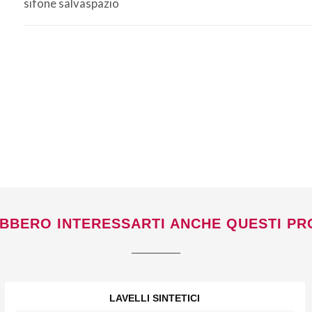
sifone salvaspazio
Non si effettuano spedizioni e ritiri
da
venerdì 7 a lunedì 24 agosto compresi.
BBERO INTERESSARTI ANCHE QUESTI PR
LAVELLI SINTETICI