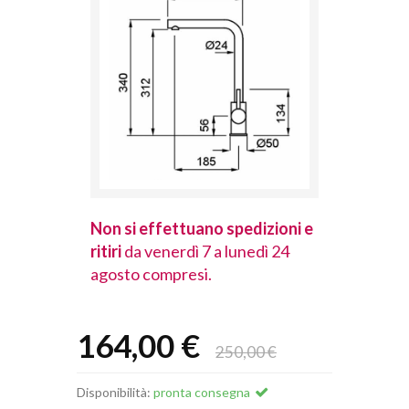
spedizioni e
Non si effettuano spedizioni e
Non si effet
lunedì 24
ritiri
da venerdì 7 a lunedì 24
ritiri
da vener
agosto compresi.
agosto comp
164,00 €
250,00 €
Disponibilità:
pronta consegna