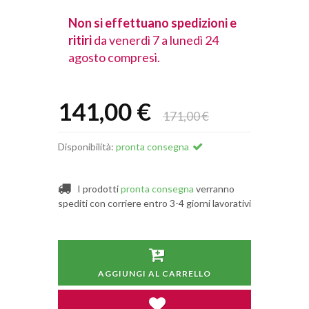
spedizioni e
Non si effettuano spedizioni e
Non si effet
lunedì 24
ritiri
da venerdì 7 a lunedì 24
ritiri
da vener
agosto compresi.
agosto comp
141,00 €
171,00 €
Disponibilità:
pronta consegna
I prodotti
pronta consegna
verranno
spediti con corriere entro 3-4 giorni lavorativi
AGGIUNGI AL CARRELLO