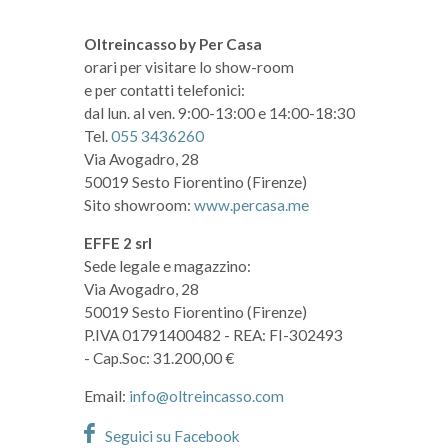
Oltreincasso by Per Casa
orari per visitare lo show-room
e per contatti telefonici:
dal lun. al ven. 9:00-13:00 e 14:00-18:30
Tel.
055 3436260
Via Avogadro, 28
50019 Sesto Fiorentino (Firenze)
Sito showroom:
www.percasa.me
EFFE 2 srl
Sede legale e magazzino:
Via Avogadro, 28
50019 Sesto Fiorentino (Firenze)
P.IVA 01791400482
- REA: FI-302493
- Cap.Soc: 31.200,00 €
Email:
info@oltreincasso.com
Seguici su Facebook