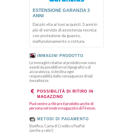
ESTENSIONE GARANZIA 3
ANNI
Dai più vita ai tuoi acquisti. 3 anni in
più di servizio di assistenza tecnica
con protezione da guasto,
malfunzionamento o rottura.
IMMAGINI PRODOTTO
Le immagini relative al prodotto non sono
esenti da possibili errori tipografici o di
accuratezza, si declina ogni
responsabilità dalle conseguenze di tali
inesattezze.
POSSIBILITÀ DI RITIRO IN
MAGAZZINO
Puoi venire a ritirare il prodotto anche di
persona nel nostro magazzino di Firenze.
METODI DI PAGAMENTO
Bonifico, Carta di Credito o PayPal
(anche a rate!)