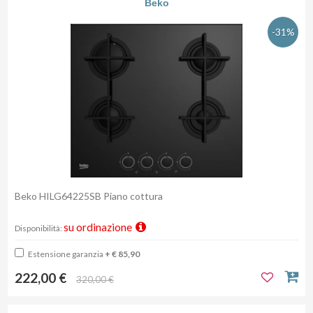
Beko
-31%
Beko HILG64225SB Piano cottura
su ordinazione
Disponibilità:
Estensione garanzia
+ € 85,90
222,00 €
320,00 €