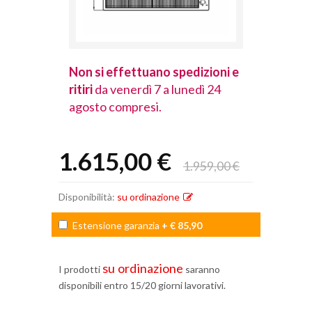
spedizioni e
Non si effettuano spedizioni e
Non si effet
lunedì 24
ritiri
da venerdì 7 a lunedì 24
ritiri
da vener
agosto compresi.
agosto comp
1.615,00 €
1.959,00 €
Disponibilità:
su ordinazione
Estensione garanzia
+ € 85,90
su ordinazione
I prodotti
saranno
disponibili entro 15/20 giorni lavorativi.