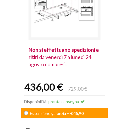
spedizioni e
Non si effettuano spedizioni e
Non si effet
lunedì 24
ritiri
da venerdì 7 a lunedì 24
ritiri
da vener
agosto compresi.
agosto comp
436,00 €
729,00 €
Disponibilità:
pronta consegna
Estensione garanzia
+ € 45,90