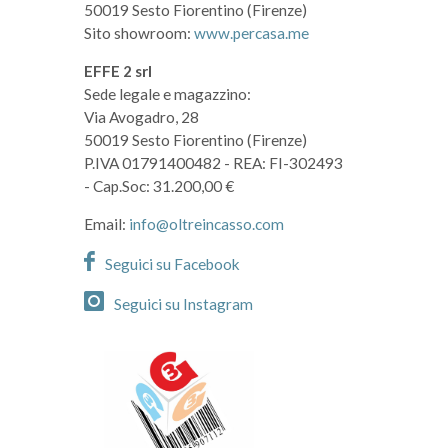
50019 Sesto Fiorentino (Firenze)
Sito showroom:
www.percasa.me
EFFE 2 srl
Sede legale e magazzino:
Via Avogadro, 28
50019 Sesto Fiorentino (Firenze)
P.IVA 01791400482
- REA: FI-302493
- Cap.Soc: 31.200,00 €
Email:
info@oltreincasso.com
Seguici su Facebook
Seguici su Instagram