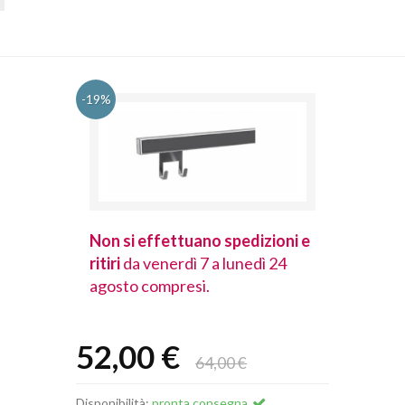
-19%
spedizioni e
Non si effettuano spedizioni e
Non si effet
lunedì 24
ritiri
da venerdì 7 a lunedì 24
ritiri
da vener
agosto compresi.
agosto comp
52,00 €
64,00 €
Disponibilità:
pronta consegna