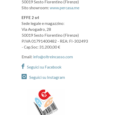
50019 Sesto Fiorentino (Firenze)
Sito showroom:
www.percasa.me
EFFE 2 srl
Sede legale e magazzino:
Via Avogadro, 28
50019 Sesto Fiorentino (Firenze)
P.IVA 01791400482
- REA: FI-302493
- Cap.Soc: 31.200,00 €
Email:
info@oltreincasso.com
Seguici su Facebook
Seguici su Instagram