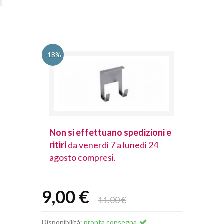
-18%
spedizioni e
Non si effettuano spedizioni e
Non si effet
lunedì 24
ritiri
da venerdì 7 a lunedì 24
ritiri
da vener
agosto compresi.
agosto comp
9,00 €
11,00 €
Disponibilità:
pronta consegna