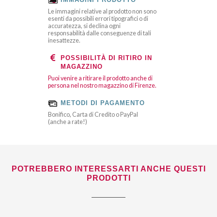
IMMAGINI PRODOTTO
Le immagini relative al prodotto non sono
esenti da possibili errori tipografici o di
accuratezza, si declina ogni
responsabilità dalle conseguenze di tali
inesattezze.
POSSIBILITÀ DI RITIRO IN
MAGAZZINO
Puoi venire a ritirare il prodotto anche di
persona nel nostro magazzino di Firenze.
METODI DI PAGAMENTO
Bonifico, Carta di Credito o PayPal
(anche a rate!)
POTREBBERO INTERESSARTI ANCHE QUESTI
PRODOTTI