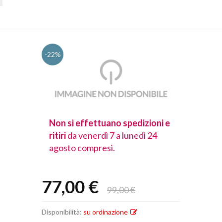
-22%
spedizioni e
Non si effettuano spedizioni e
Non si effet
lunedì 24
ritiri
da venerdì 7 a lunedì 24
ritiri
da vener
agosto compresi.
agosto comp
77,00 €
99,00 €
Disponibilità:
su ordinazione