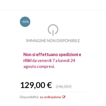
-48%
spedizioni e
Non si effettuano spedizioni e
Non si effet
lunedì 24
ritiri
da venerdì 7 a lunedì 24
ritiri
da vener
agosto compresi.
agosto comp
129,00 €
246,00 €
Disponibilità:
su ordinazione