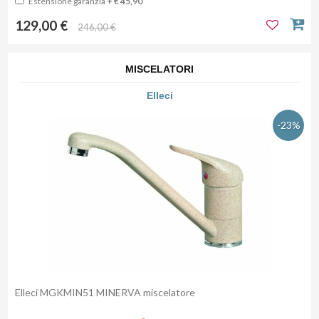
Estensione garanzia
+ € 45,90
129,00 €
246,00 €
MISCELATORI
Elleci
-23%
Elleci MGKMIN51 MINERVA miscelatore