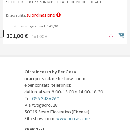
SCHOCK 518127PUR MISCELATORE NERO OPACO
su ordinazione
Disponibilità:
Estensione garanzia
+ € 45,90
301,00 €
461,00 €
Oltreincasso by Per Casa
orari per visitare lo show-room
e per contatti telefonici:
dal lun. al ven. 9:00-13:00 e 14:00-18:30
Tel.
055 3436260
Via Avogadro, 28
50019 Sesto Fiorentino (Firenze)
Sito showroom:
www.percasa.me
EFFE 2 srl