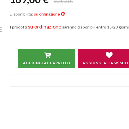
308,00 €
Disponibilità:
su ordinazione
su ordinazione
I prodotti
saranno disponibili entro 15/20 giorni 
Non si effettuano spedizioni e ritiri
da
venerdì 7 a lunedì 24 agosto compresi.
AGGIUNGI AL CARRELLO
AGGIUNGI ALLA WISHLI