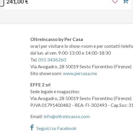
241,00 €
Oltreincasso by Per Casa
orari per visitare lo show-room
e per contatti telefo
dal lun. al ven. 9:00-13:00 e 14:00-18:30
Tel.
055 3436260
Via Avogadro, 28
50019 Sesto Fiorentino (Firenze)
Sito showroom:
www.percasa.me
EFFE 2 srl
Sede legale e magazzino:
Via Avogadro, 28
50019 Sesto Fiorentino (Firenze)
P.IVA 01791400482
- REA: FI-302493
- Cap.Soc: 3
Email:
info@oltreincasso.com
Seguici su Facebook