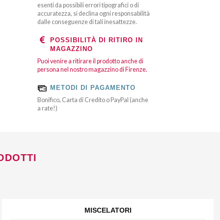
esenti da possibili errori tipografici o di
accuratezza, si declina ogni responsabilità
dalle conseguenze di tali inesattezze.
POSSIBILITÀ DI RITIRO IN
MAGAZZINO
Puoi venire a ritirare il prodotto anche di
persona nel nostro magazzino di Firenze.
METODI DI PAGAMENTO
Bonifico, Carta di Credito o PayPal (anche
a rate!)
ODOTTI
MISCELATORI