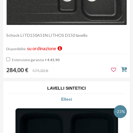
Schock LITD150A51N LITHOS D150 lavello
su ordinazione
Disponibilità:
Estensione garanzia
+ € 45,90
284,00 €
474,00 €
LAVELLI SINTETICI
Elleci
-23%