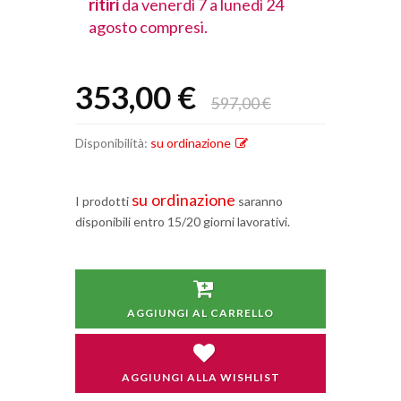
lunedì 24
ritiri
da venerdì 7 a lunedì 24
ritiri
da vener
agosto compresi.
agosto comp
353,00 €
597,00 €
Disponibilità:
su ordinazione
su ordinazione
I prodotti
saranno
disponibili entro 15/20 giorni lavorativi.
AGGIUNGI AL CARRELLO
AGGIUNGI ALLA WISHLIST