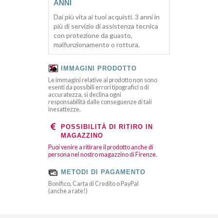
ANNI
Dai più vita ai tuoi acquisti. 3 anni in
più di servizio di assistenza tecnica
con protezione da guasto,
malfunzionamento o rottura.
IMMAGINI PRODOTTO
Le immagini relative al prodotto non sono
esenti da possibili errori tipografici o di
accuratezza, si declina ogni
responsabilità dalle conseguenze di tali
inesattezze.
POSSIBILITÀ DI RITIRO IN
MAGAZZINO
Puoi venire a ritirare il prodotto anche di
persona nel nostro magazzino di Firenze.
METODI DI PAGAMENTO
Bonifico, Carta di Credito o PayPal
(anche a rate!)