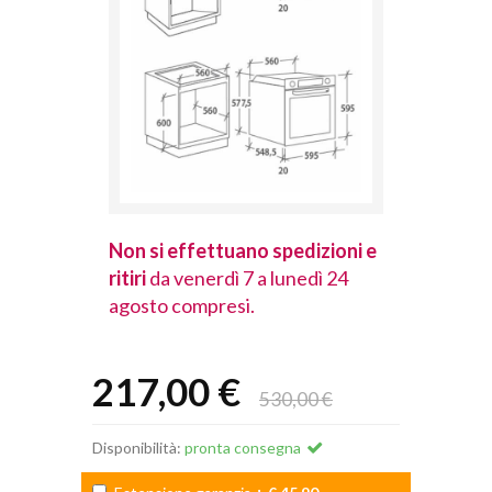
spedizioni e
Non si effettuano spedizioni e
Non si effet
lunedì 24
ritiri
da venerdì 7 a lunedì 24
ritiri
da vener
agosto compresi.
agosto comp
217,00 €
530,00 €
Disponibilità:
pronta consegna