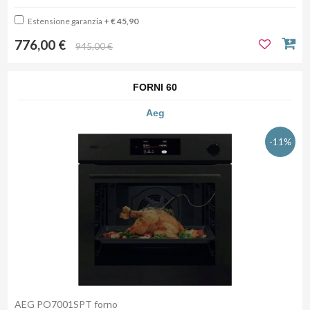
Estensione garanzia
+ € 45,90
776,00 €
945,00 €
FORNI 60
Aeg
-11%
AEG PO7001SPT forno