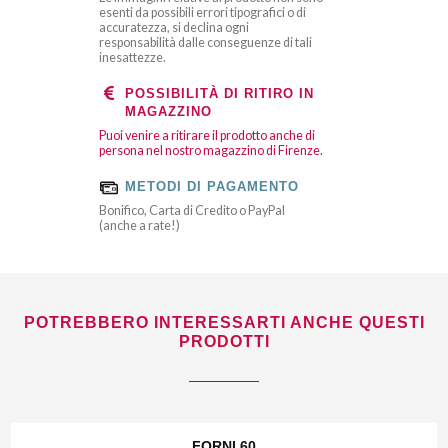
esenti da possibili errori tipografici o di
accuratezza, si declina ogni
responsabilità dalle conseguenze di tali
inesattezze.
POSSIBILITÀ DI RITIRO IN
MAGAZZINO
Puoi venire a ritirare il prodotto anche di
persona nel nostro magazzino di Firenze.
METODI DI PAGAMENTO
Bonifico, Carta di Credito o PayPal
(anche a rate!)
POTREBBERO INTERESSARTI ANCHE QUESTI
PRODOTTI
FORNI 60