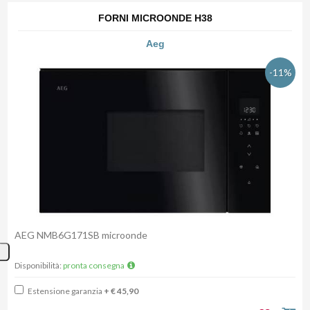
FORNI MICROONDE H38
Aeg
-11%
AEG NMB6G171SB microonde
Disponibilità:
pronta consegna
Estensione garanzia
+ € 45,90