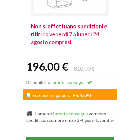
spedizioni e
Non si effettuano spedizioni e
Non si effet
lunedì 24
ritiri
da venerdì 7 a lunedì 24
ritiri
da vener
agosto compresi.
agosto comp
196,00 €
810,00 €
Disponibilità:
pronta consegna
Estensione garanzia
+ € 45,90
I prodotti
pronta consegna
verranno
spediti con corriere entro 3-4 giorni lavorativi