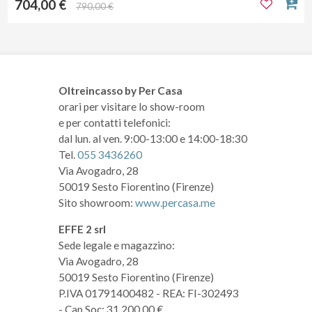
704,00 €
790,00 €
Oltreincasso by Per Casa
orari per visitare lo show-room
e per contatti telefonici:
dal lun. al ven. 9:00-13:00 e 14:00-18:30
Tel.
055 3436260
Via Avogadro, 28
50019 Sesto Fiorentino (Firenze)
Sito showroom:
www.percasa.me
EFFE 2 srl
Sede legale e magazzino:
Via Avogadro, 28
50019 Sesto Fiorentino (Firenze)
P.IVA 01791400482
- REA: FI-302493
- Cap.Soc: 31.200,00 €