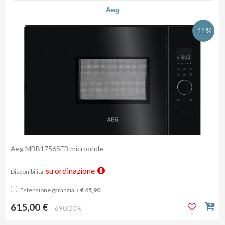
Aeg
-11%
Aeg MBB1756SEB microonde
su ordinazione
Disponibilità:
Estensione garanzia
+ € 45,90
615,00 €
690,00 €