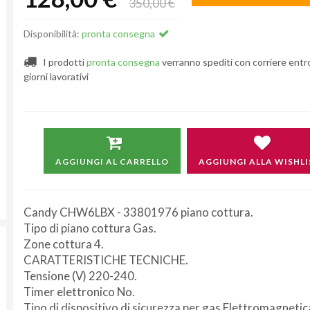
350,00 €
Disponibilità:
pronta consegna
I prodotti
pronta consegna
verranno spediti con corriere entr
giorni lavorativi
AGGIUNGI AL CARRELLO
AGGIUNGI ALLA WISHLI
Candy CHW6LBX - 33801976 piano cottura.
Tipo di piano cottura Gas.
Zone cottura 4.
CARATTERISTICHE TECNICHE.
Tensione (V) 220-240.
Timer elettronico No.
Tipo di dispositivo di sicurezza per gas Elettromagnetic