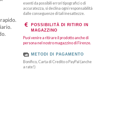
esenti da possibili errori tipografici o di
accuratezza, si declina ogni responsabilità
dalle conseguenze di tali inesattezze.
irapido.
POSSIBILITÀ DI RITIRO IN
iario.
MAGAZZINO
do.
Puoi venire a ritirare il prodotto anche di
persona nel nostro magazzino di Firenze.
METODI DI PAGAMENTO
Bonifico, Carta di Credito o PayPal (anche
a rate!)