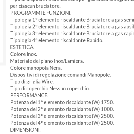
per ciascun bruciatore.
PROGRAMMI E FUNZIONI.
Tipologia 1° elemento riscaldante Bruciatore a gas sem
Tipologia 2° elemento riscaldante Bruciatore a gas ausil
Tipologia 3° elemento riscaldante Bruciatore a gas rapi
Tipologia 4° elemento riscaldante Rapido.
ESTETICA.
Colore Inox.
Materiale del piano Inox/Lamiera.
Colore manopola Nera.
Dispositivi di regolazione comandi Manopole.
Non si effettuano spedizioni e ritiri
da
Tipo di griglia Wire.
venerdì 7 a lunedì 24 agosto compresi.
Tipo di coperchio Nessun coperchio.
PERFORMANCE.
Potenza del 1° elemento riscaldante (W) 1750.
Potenza del 2° elemento riscaldante (W) 1000.
Potenza del 3° elemento riscaldante (W) 2500.
Potenza del 4° elemento riscaldante (W) 2500.
DIMENSIONI.