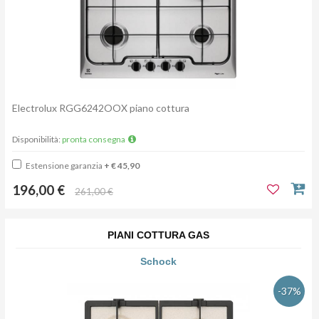
Electrolux RGG6242OOX piano cottura
Disponibilità:
pronta consegna
Estensione garanzia
+ € 45,90
196,00 €
261,00 €
PIANI COTTURA GAS
Schock
-37%