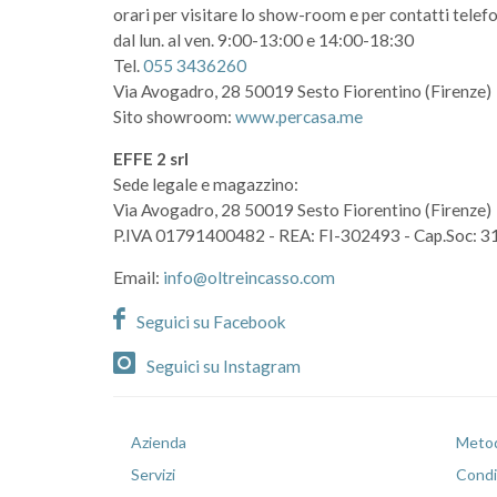
orari per visitare lo show-room
e per contatti telefo
dal lun. al ven. 9:00-13:00 e 14:00-18:30
Tel.
055 3436260
Via Avogadro, 28
50019 Sesto Fiorentino (Firenze)
Sito showroom:
www.percasa.me
EFFE 2 srl
Sede legale e magazzino:
Via Avogadro, 28
50019 Sesto Fiorentino (Firenze)
P.IVA 01791400482
- REA: FI-302493
- Cap.Soc: 3
Email:
info@oltreincasso.com
Seguici su Facebook
Seguici su Instagram
Azienda
Metod
Servizi
Condiz