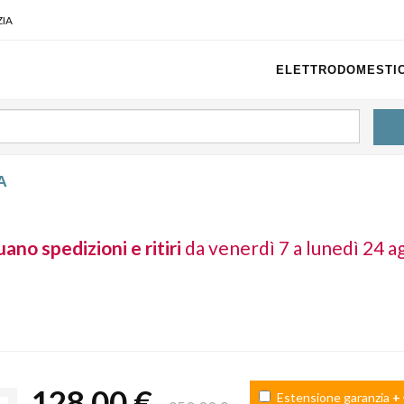
IA
ELETTRODOMESTIC
A
ano spedizioni e ritiri
da venerdì 7 a lunedì 24 a
128,00 €
Estensione garanzia
+ 