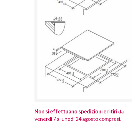
 ritiri
da
Non si effettuano spedizioni e ritiri
da
ompresi.
venerdì 7 a lunedì 24 agosto compresi.