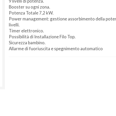
9 livelli di potenza.
Booster su ogni zona.
Potenza Totale 7,2 kW.
Power management: gestione assorbimento della poten
livelli.
Timer elettronico.
Possibilità di Installazione Filo Top.
Sicurezza bambino.
Allarme di fuoriuscita e spegnimento automatico
Non si effettuano spedizioni e ritiri
da
venerdì 7 a lunedì 24 agosto compresi.