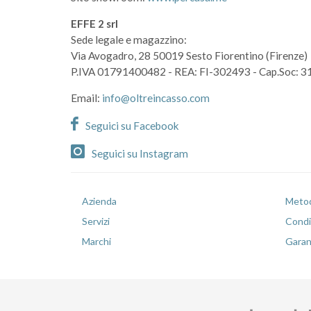
EFFE 2 srl
Sede legale e magazzino:
Via Avogadro, 28
50019 Sesto Fiorentino (Firenze)
P.IVA 01791400482
- REA: FI-302493
- Cap.Soc: 3
Email:
info@oltreincasso.com
Seguici su Facebook
Seguici su Instagram
Azienda
Metod
Servizi
Condiz
Marchi
Garan