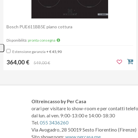
Bosch PUE611BB5E piano cottura
Disponibilità:
pronta consegna
Estensione garanzia
+ € 45,90
364,00 €
549,00 €
Oltreincasso by Per Casa
orari per visitare lo show-room
e per contatti telefo
dal lun. al ven. 9:00-13:00 e 14:00-18:30
Tel.
055 3436260
Via Avogadro, 28
50019 Sesto Fiorentino (Firenze)
Sito showroom:
www.percasa.me