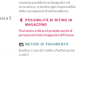
esenti da possibili errori tipografici o di
accuratezza, si declina ogni responsabilità
dalle conseguenze di tali inesattezze.
za a 5
POSSIBILITÀ DI RITIRO IN
MAGAZZINO
Puoi venire a ritirare il prodotto anche di
persona nel nostro magazzino di Firenze.
METODI DI PAGAMENTO
Bonifico, Carta di Credito o PayPal (anche
a rate!)