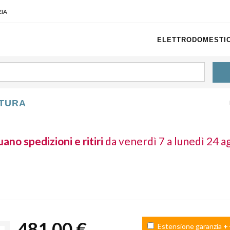
IA
ELETTRODOMESTIC
TTURA
ano spedizioni e ritiri
da venerdì 7 a lunedì 24 a
481,00 €
Estensione garanzia
+ 