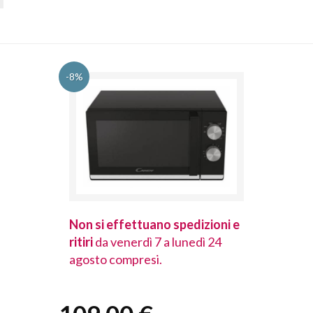
-8%
spedizioni e
Non si effettuano spedizioni e
Non si effet
lunedì 24
ritiri
da venerdì 7 a lunedì 24
ritiri
da vener
agosto compresi.
agosto comp