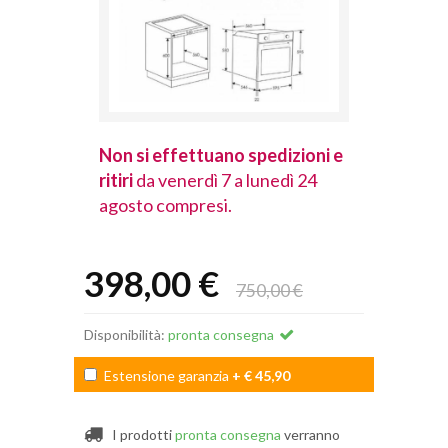
spedizioni e
Non si effettuano spedizioni e
Non si effet
lunedì 24
ritiri
da venerdì 7 a lunedì 24
ritiri
da vener
agosto compresi.
agosto comp
398,00 €
750,00 €
Disponibilità:
pronta consegna
Estensione garanzia
+ € 45,90
I prodotti
pronta consegna
verranno