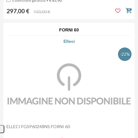
Estensione garanzia
+ € 45,90
297,00 €
430,00 €
FORNI 60
Elleci
-22%
ELLECI FGSP60248NS FORNI 60