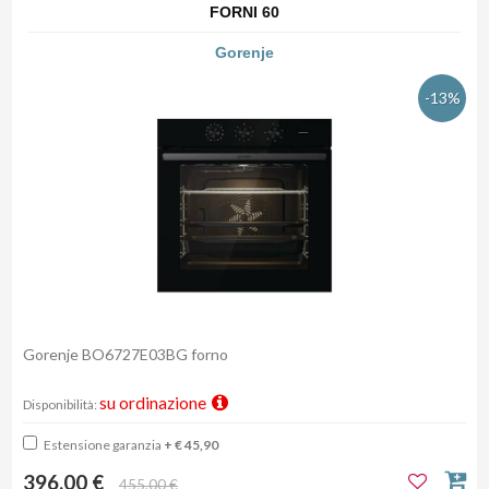
FORNI 60
Gorenje
-13%
Gorenje BO6727E03BG forno
su ordinazione
Disponibilità:
Estensione garanzia
+ € 45,90
396,00 €
455,00 €