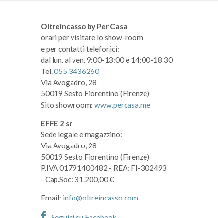
Oltreincasso by Per Casa
orari per visitare lo show-room
e per contatti telefonici:
dal lun. al ven. 9:00-13:00 e 14:00-18:30
Tel.
055 3436260
Via Avogadro, 28
50019 Sesto Fiorentino (Firenze)
Sito showroom:
www.percasa.me
EFFE 2 srl
Sede legale e magazzino:
Via Avogadro, 28
50019 Sesto Fiorentino (Firenze)
P.IVA 01791400482
- REA: FI-302493
- Cap.Soc: 31.200,00 €
Email:
info@oltreincasso.com
Seguici su Facebook