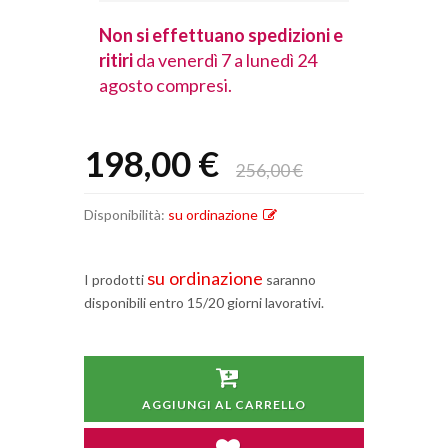
spedizioni e
Non si effettuano spedizioni e
Non si effet
lunedì 24
ritiri
da venerdì 7 a lunedì 24
ritiri
da vener
agosto compresi.
agosto comp
198,00 €
256,00 €
Disponibilità:
su ordinazione
su ordinazione
I prodotti
saranno
disponibili entro 15/20 giorni lavorativi.
AGGIUNGI AL CARRELLO