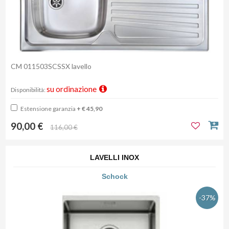
CM 011503SCSSX lavello
su ordinazione
Disponibilità:
Estensione garanzia
+ € 45,90
90,00 €
116,00 €
LAVELLI INOX
Schock
-37%