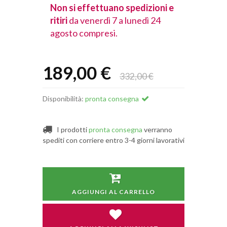
spedizioni e
Non si effettuano spedizioni e
Non si effet
lunedì 24
ritiri
da venerdì 7 a lunedì 24
ritiri
da vener
agosto compresi.
agosto comp
189,00 €
332,00 €
Disponibilità:
pronta consegna
I prodotti
pronta consegna
verranno
spediti con corriere entro 3-4 giorni lavorativi
AGGIUNGI AL CARRELLO