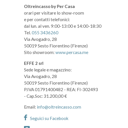
Oltreincasso by Per Casa
orari per visitare lo show-room
e per contatti telefonici:
dal lun. al ven. 9:00-13:00 e 14:00-18:30
Tel.
055 3436260
Via Avogadro, 28
50019 Sesto Fiorentino (Firenze)
Sito showroom:
www.percasa.me
EFFE 2 srl
Sede legale e magazzino:
Via Avogadro, 28
50019 Sesto Fiorentino (Firenze)
P.IVA 01791400482
- REA: FI-302493
- Cap.Soc: 31.200,00 €
Email:
info@oltreincasso.com
Seguici su Facebook