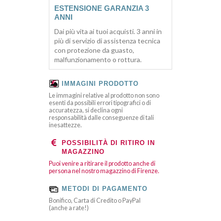
ESTENSIONE GARANZIA 3
ANNI
Dai più vita ai tuoi acquisti. 3 anni in
più di servizio di assistenza tecnica
con protezione da guasto,
malfunzionamento o rottura.
IMMAGINI PRODOTTO
Le immagini relative al prodotto non sono
esenti da possibili errori tipografici o di
accuratezza, si declina ogni
responsabilità dalle conseguenze di tali
inesattezze.
POSSIBILITÀ DI RITIRO IN
MAGAZZINO
Puoi venire a ritirare il prodotto anche di
persona nel nostro magazzino di Firenze.
METODI DI PAGAMENTO
Bonifico, Carta di Credito o PayPal
(anche a rate!)