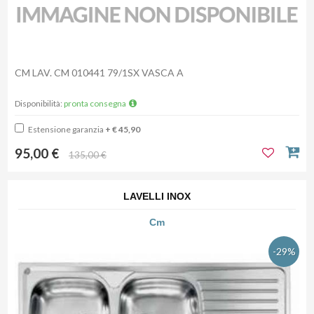
CM LAV. CM 010441 79/1SX VASCA A
Disponibilità:
pronta consegna
Estensione garanzia
+ € 45,90
95,00 €
135,00 €
LAVELLI INOX
Cm
-29%