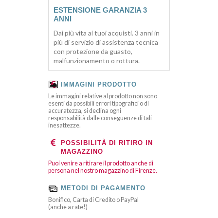
ESTENSIONE GARANZIA 3
ANNI
Dai più vita ai tuoi acquisti. 3 anni in
più di servizio di assistenza tecnica
con protezione da guasto,
malfunzionamento o rottura.
IMMAGINI PRODOTTO
Le immagini relative al prodotto non sono
esenti da possibili errori tipografici o di
accuratezza, si declina ogni
responsabilità dalle conseguenze di tali
inesattezze.
POSSIBILITÀ DI RITIRO IN
MAGAZZINO
Puoi venire a ritirare il prodotto anche di
persona nel nostro magazzino di Firenze.
METODI DI PAGAMENTO
Bonifico, Carta di Credito o PayPal
(anche a rate!)