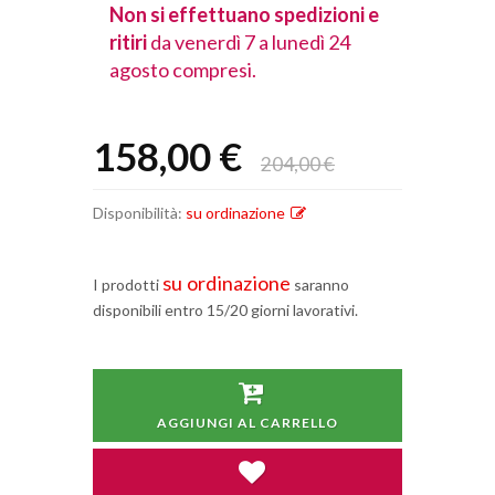
spedizioni e
Non si effettuano spedizioni e
Non si effet
lunedì 24
ritiri
da venerdì 7 a lunedì 24
ritiri
da vener
agosto compresi.
agosto comp
158,00 €
204,00 €
Disponibilità:
su ordinazione
su ordinazione
I prodotti
saranno
disponibili entro 15/20 giorni lavorativi.
AGGIUNGI AL CARRELLO