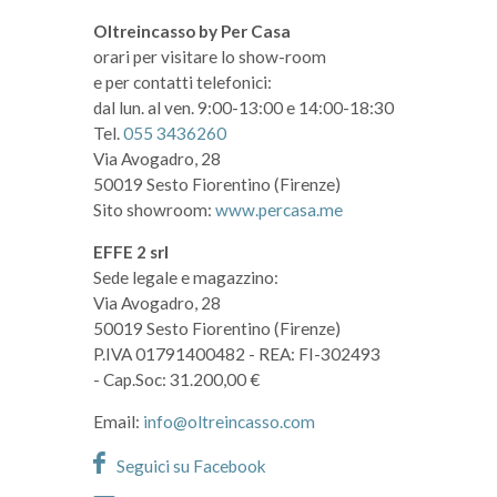
Oltreincasso by Per Casa
orari per visitare lo show-room
e per contatti telefonici:
dal lun. al ven. 9:00-13:00 e 14:00-18:30
Tel.
055 3436260
Via Avogadro, 28
50019 Sesto Fiorentino (Firenze)
Sito showroom:
www.percasa.me
EFFE 2 srl
Sede legale e magazzino:
Via Avogadro, 28
50019 Sesto Fiorentino (Firenze)
P.IVA 01791400482
- REA: FI-302493
- Cap.Soc: 31.200,00 €
Email:
info@oltreincasso.com
Seguici su Facebook