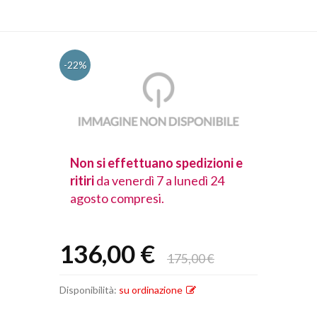
-22%
spedizioni e
Non si effettuano spedizioni e
Non si effet
lunedì 24
ritiri
da venerdì 7 a lunedì 24
ritiri
da vener
agosto compresi.
agosto comp
136,00 €
175,00 €
Disponibilità:
su ordinazione