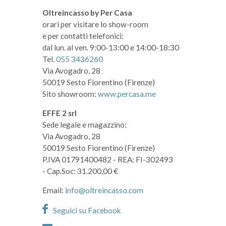
Oltreincasso by Per Casa
orari per visitare lo show-room
e per contatti telefonici:
dal lun. al ven. 9:00-13:00 e 14:00-18:30
Tel.
055 3436260
Via Avogadro, 28
50019 Sesto Fiorentino (Firenze)
Sito showroom:
www.percasa.me
EFFE 2 srl
Sede legale e magazzino:
Via Avogadro, 28
50019 Sesto Fiorentino (Firenze)
P.IVA 01791400482
- REA: FI-302493
- Cap.Soc: 31.200,00 €
Email:
info@oltreincasso.com
Seguici su Facebook