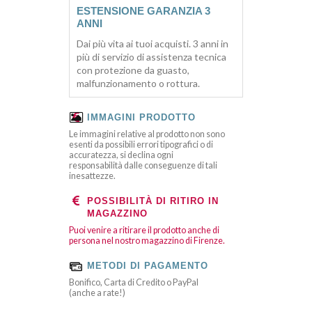
ESTENSIONE GARANZIA 3
ANNI
Dai più vita ai tuoi acquisti. 3 anni in
più di servizio di assistenza tecnica
con protezione da guasto,
malfunzionamento o rottura.
IMMAGINI PRODOTTO
Le immagini relative al prodotto non sono
esenti da possibili errori tipografici o di
accuratezza, si declina ogni
responsabilità dalle conseguenze di tali
inesattezze.
POSSIBILITÀ DI RITIRO IN
MAGAZZINO
Puoi venire a ritirare il prodotto anche di
persona nel nostro magazzino di Firenze.
METODI DI PAGAMENTO
Bonifico, Carta di Credito o PayPal
(anche a rate!)