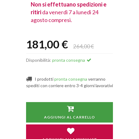
spedizioni e
Non si effettuano spedizioni e
Non si effet
lunedì 24
ritiri
da venerdì 7 a lunedì 24
ritiri
da vener
agosto compresi.
agosto comp
181,00 €
264,00 €
Disponibilità:
pronta consegna
I prodotti
pronta consegna
verranno
spediti con corriere entro 3-4 giorni lavorativi
AGGIUNGI AL CARRELLO