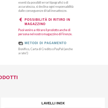
esenti da possibili errori tipografici o di
accuratezza, si declina ogni responsabilità
dalle conseguenze di tali inesattezze.
POSSIBILITÀ DI RITIRO IN
MAGAZZINO
Puoi venire a ritirare il prodotto anche di
persona nel nostro magazzino di Firenze.
METODI DI PAGAMENTO
Bonifico, Carta di Credito o PayPal (anche
a rate!)
ODOTTI
LAVELLI INOX