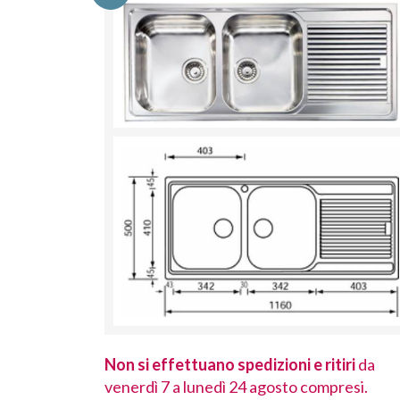
 ritiri
da
Non si effettuano spedizioni e ritiri
da
ompresi.
venerdì 7 a lunedì 24 agosto compresi.