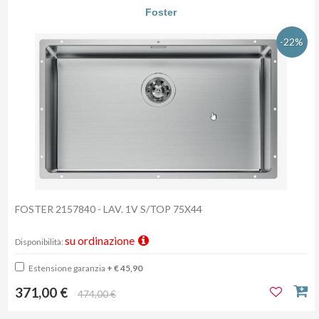
Foster
-22%
FOSTER 2157840 - LAV. 1V S/TOP 75X44
su ordinazione
Disponibilità:
Estensione garanzia
+ € 45,90
371,00 €
474,00 €