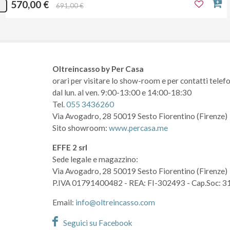
570,00 €
691,00 €
Oltreincasso by Per Casa
orari per visitare lo show-room
e per contatti telefo
dal lun. al ven. 9:00-13:00 e 14:00-18:30
Tel.
055 3436260
Via Avogadro, 28
50019 Sesto Fiorentino (Firenze)
Sito showroom:
www.percasa.me
EFFE 2 srl
Sede legale e magazzino:
Via Avogadro, 28
50019 Sesto Fiorentino (Firenze)
P.IVA 01791400482
- REA: FI-302493
- Cap.Soc: 3
Email:
info@oltreincasso.com
Seguici su Facebook