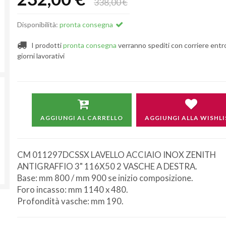
338,00 €
Disponibilità:
pronta consegna
I prodotti
pronta consegna
verranno spediti con corriere entr
giorni lavorativi
AGGIUNGI AL CARRELLO
AGGIUNGI ALLA WISHLI
CM 011297DCSSX LAVELLO ACCIAIO INOX ZENITH
ANTIGRAFFIO 3" 116X50 2 VASCHE A DESTRA.
Base: mm 800 / mm 900 se inizio composizione.
Foro incasso: mm 1140 x 480.
Profondità vasche: mm 190.
Non si effettuano spedizioni e ritiri
da
venerdì 7 a lunedì 24 agosto compresi.