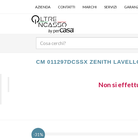
AZIENDA
CONTATTI
MARCHI
SERVIZI
GARANZ
CM 011297DCSSX ZENITH LAVELL
Non si effettu
-31%