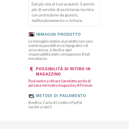
Dai più vita ai tuoi acquisti. 3 anni in
più di servizio di assistenza tecnica
con protezione da guasto,
malfunzionamento o rottura.
IMMAGINI PRODOTTO
Le immagini relative al prodotto non sono
esenti da possibili errori tipografici o di
accuratezza, si declina ogni
responsabilità dalle conseguenze di tali
inesattezze.
POSSIBILITÀ DI RITIRO IN
MAGAZZINO
Puoi venire a ritirare il prodotto anche di
persona nel nostro magazzino di Firenze.
METODI DI PAGAMENTO
Bonifico, Carta di Credito o PayPal
(anche a rate!)