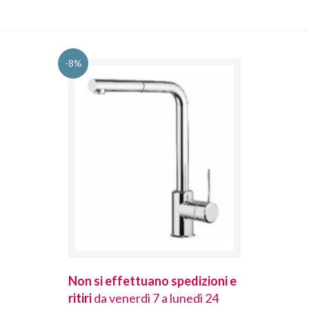
-8%
spedizioni e
Non si effettuano spedizioni e
Non si effet
lunedì 24
ritiri
da venerdì 7 a lunedì 24
ritiri
da vener