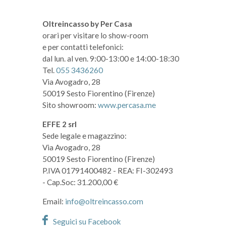
Oltreincasso by Per Casa
orari per visitare lo show-room
e per contatti telefonici:
dal lun. al ven. 9:00-13:00 e 14:00-18:30
Tel.
055 3436260
Via Avogadro, 28
50019 Sesto Fiorentino (Firenze)
Sito showroom:
www.percasa.me
EFFE 2 srl
Sede legale e magazzino:
Via Avogadro, 28
50019 Sesto Fiorentino (Firenze)
P.IVA 01791400482
- REA: FI-302493
- Cap.Soc: 31.200,00 €
Email:
info@oltreincasso.com
Seguici su Facebook