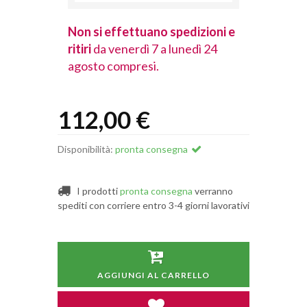
spedizioni e
Non si effettuano spedizioni e
Non si effet
lunedì 24
ritiri
da venerdì 7 a lunedì 24
ritiri
da vener
agosto compresi.
agosto comp
112,00 €
Disponibilità:
pronta consegna
I prodotti
pronta consegna
verranno
spediti con corriere entro 3-4 giorni lavorativi
AGGIUNGI AL CARRELLO