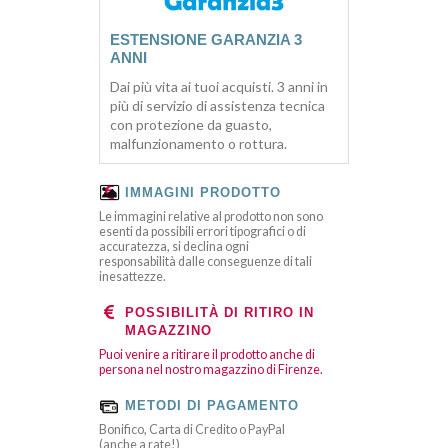
ESTENSIONE GARANZIA 3
ANNI
Dai più vita ai tuoi acquisti. 3 anni in
più di servizio di assistenza tecnica
con protezione da guasto,
malfunzionamento o rottura.
IMMAGINI PRODOTTO
Le immagini relative al prodotto non sono
esenti da possibili errori tipografici o di
accuratezza, si declina ogni
responsabilità dalle conseguenze di tali
inesattezze.
POSSIBILITÀ DI RITIRO IN
MAGAZZINO
Puoi venire a ritirare il prodotto anche di
persona nel nostro magazzino di Firenze.
METODI DI PAGAMENTO
Bonifico, Carta di Credito o PayPal
(anche a rate!)