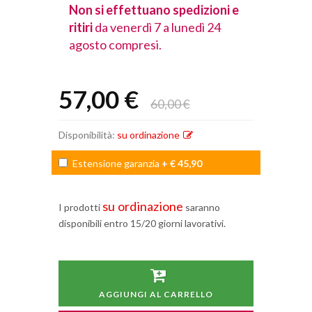
spedizioni e
Non si effettuano spedizioni e
Non si effet
lunedì 24
ritiri
da venerdì 7 a lunedì 24
ritiri
da vener
agosto compresi.
agosto comp
57,00 €
60,00 €
Disponibilità:
su ordinazione
Estensione garanzia
+ € 45,90
su ordinazione
I prodotti
saranno
disponibili entro 15/20 giorni lavorativi.
AGGIUNGI AL CARRELLO