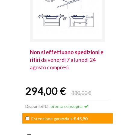
spedizioni e
Non si effettuano spedizioni e
Non si effet
lunedì 24
ritiri
da venerdì 7 a lunedì 24
ritiri
da vener
agosto compresi.
agosto comp
294,00 €
330,00 €
Disponibilità:
pronta consegna
Estensione garanzia
+ € 45,90