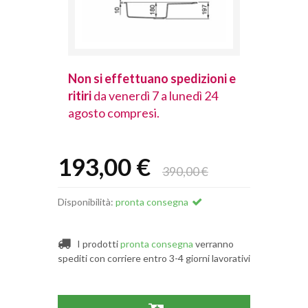
spedizioni e
Non si effettuano spedizioni e
Non si effet
lunedì 24
ritiri
da venerdì 7 a lunedì 24
ritiri
da vener
agosto compresi.
agosto comp
193,00 €
390,00 €
Disponibilità:
pronta consegna
I prodotti
pronta consegna
verranno
spediti con corriere entro 3-4 giorni lavorativi