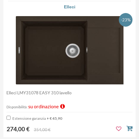
Elleci
-23%
Elleci LMY31078 EASY 310 lavello
su ordinazione
Disponibilità:
Estensione garanzia
+ € 45,90
274,00 €
354,00 €