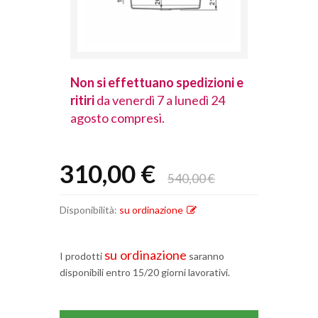
spedizioni e
Non si effettuano spedizioni e
Non si effet
lunedì 24
ritiri
da venerdì 7 a lunedì 24
ritiri
da vener
agosto compresi.
agosto comp
310,00 €
540,00 €
Disponibilità:
su ordinazione
su ordinazione
I prodotti
saranno
disponibili entro 15/20 giorni lavorativi.