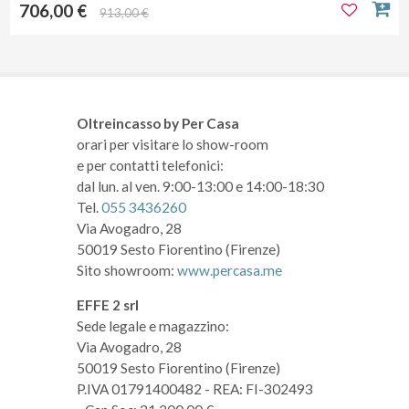
706,00 €
913,00 €
Oltreincasso by Per Casa
orari per visitare lo show-room
e per contatti telefonici:
dal lun. al ven. 9:00-13:00 e 14:00-18:30
Tel.
055 3436260
Via Avogadro, 28
50019 Sesto Fiorentino (Firenze)
Sito showroom:
www.percasa.me
EFFE 2 srl
Sede legale e magazzino:
Via Avogadro, 28
50019 Sesto Fiorentino (Firenze)
P.IVA 01791400482
- REA: FI-302493