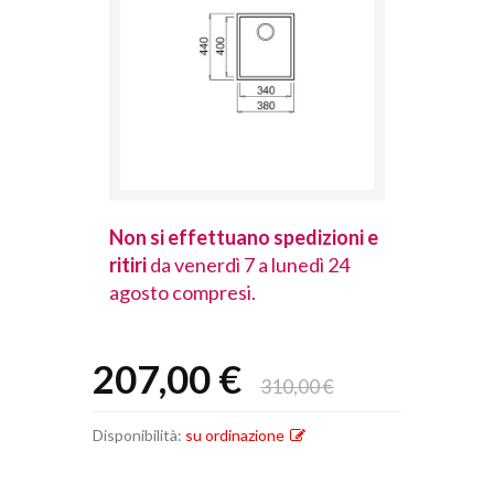
spedizioni e
Non si effettuano spedizioni e
Non si effet
lunedì 24
ritiri
da venerdì 7 a lunedì 24
ritiri
da vener
agosto compresi.
agosto comp
207,00 €
310,00 €
Disponibilità:
su ordinazione