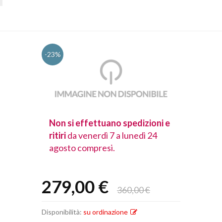
-23%
spedizioni e
Non si effettuano spedizioni e
Non si effet
lunedì 24
ritiri
da venerdì 7 a lunedì 24
ritiri
da vener
agosto compresi.
agosto comp
279,00 €
360,00 €
Disponibilità:
su ordinazione