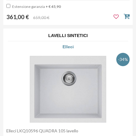
Estensione garanzia
+ € 45,90
361,00 €
659,00 €
LAVELLI SINTETICI
Elleci
-34%
Elleci LKQ10596 QUADRA 105 lavello