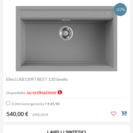
-23%
Elleci LKB13097 BEST 130 lavello
su ordinazione
Disponibilità:
Estensione garanzia
+ € 45,90
540,00 €
698,00 €
LAVELLI SINTETICI