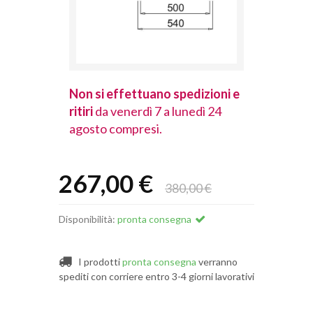
spedizioni e
Non si effettuano spedizioni e
Non si effet
lunedì 24
ritiri
da venerdì 7 a lunedì 24
ritiri
da vener
agosto compresi.
agosto comp
267,00 €
380,00 €
Disponibilità:
pronta consegna
I prodotti
pronta consegna
verranno
spediti con corriere entro 3-4 giorni lavorativi