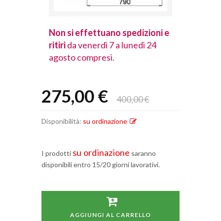
spedizioni e
Non si effettuano spedizioni e
Non si effet
lunedì 24
ritiri
da venerdì 7 a lunedì 24
ritiri
da vener
agosto compresi.
agosto comp
275,00 €
400,00 €
Disponibilità:
su ordinazione
su ordinazione
I prodotti
saranno
disponibili entro 15/20 giorni lavorativi.
AGGIUNGI AL CARRELLO